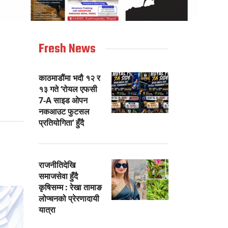
Fresh News
काठमाडौंमा भदौ १२ र
१३ गते ‘रोयल एफसी
7-A साइड ओपन
नकआउट फुटसल
प्रतियोगिता’ हुँदै
राजनीतिदेखि
समाजसेवा हुँदै
कृषिसम्म : रेखा तामाङ
लोप्चनको प्रेरणादायी
यात्रा