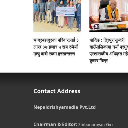
चन्द्रबहादुरका परिवारलाई ३
धादिङ : त्रिपुरासुन्दरी
लाख ३७ हजार ५ सय रुपैयाँ
गाउँपालिकामा नयाँ प्रम
मृत्यु दाबी रकम हस्तान्तरण
प्रशासकीय अधिकृत मह
कुमार मिश्र
Contact Address
Nepaldrishyamedia Pvt.Ltd
Chairman & Editor:
Shibanarayan Giri