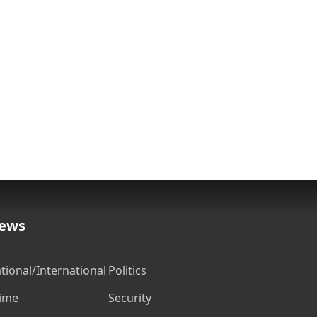
ews
tional/International
Politics
ime
Security