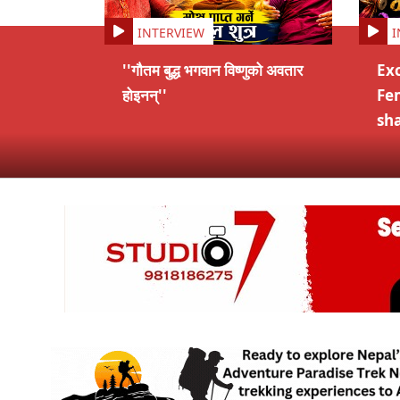
INTERVIEW
I
''गौतम बुद्ध भगवान विष्णुको अवतार
Exc
होइनन्''
Fe
sh