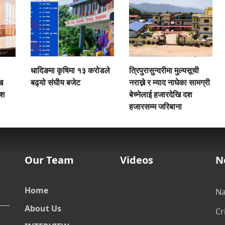
धादिङमा कृषिमा १३ करोडले
त्रिपुरासुन्दरीमा मुल्यसूची
ुख
बढ्यो संघीय बजेट
नराख्ने र म्याद नाघेका सामग्री
ेश
बेच्नेलाई हजारदेखि दश
हजारसम्म जरिबाना
Our Team
Videos
N
Home
Na
About Us
Cr