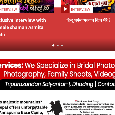
NTERVIEW
INTERVIEW
lusive interview with
हिन्दु धर्ममा भगवान किन धेरै ?
male shaman Asmita
ahi