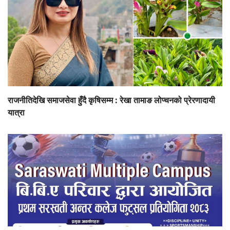
राजनीतिदेखि समाजसेवा हुँदै कृषिसम्म : रेखा तामाङ लोप्चनको प्रेरणादायी
यात्रा