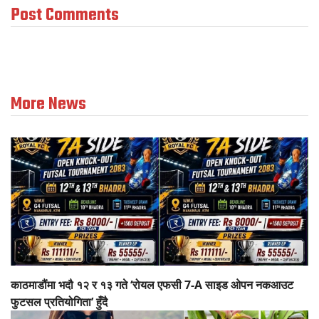
Post Comments
More News
काठमाडौंमा भदौ १२ र १३ गते ‘रोयल एफसी 7-A साइड ओपन नकआउट
फुटसल प्रतियोगिता’ हुँदै