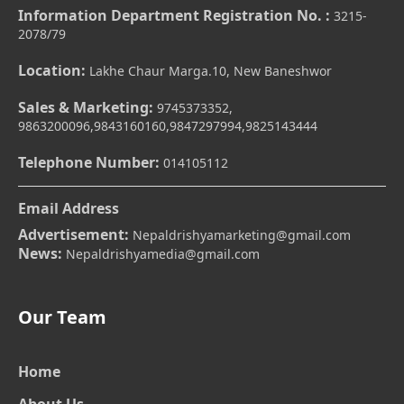
Information Department Registration No. :
3215-
2078/79
Location:
Lakhe Chaur Marga.10, New Baneshwor
Sales & Marketing:
9745373352,
9863200096,9843160160,9847297994,9825143444
Telephone Number:
014105112
Email Address
Advertisement:
Nepaldrishyamarketing@gmail.com
News:
Nepaldrishyamedia@gmail.com
Our Team
Home