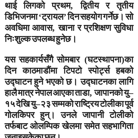
थाई
लिगको
प्रथम
द्वितीय
र
तृतीय
,
डिभिजनमा
ट्रायल
दिन
सहयोग
गर्नेछ।
सो
‘
’
अवधिमा
आवास
खाना
र
प्रशिक्षण
सुविधा
,
निःशुल्क
उपलब्ध
हुनेछ।
यस
सहकार्यसँगै
सोमबार
घटस्थापना
का
(
)
दिन
काठमाडौंमा
टिपटो
स्पोर्ट्स
हबको
उद्घाटन
हुने
भएको
छ।
उद्घाटनका
लागि
हालै
मात्र
नेपाल
आएका
ताडा
जापानको
यु
,
–
१५
देखि
यु
२३
सम्मको
राष्ट्रिय
टोलीका
पूर्व
–
गोलकिपर
हुन्।
उनले
जापानी
टोलीको
तर्फबाट
ओलम्पिक
खेलमा
समेत
सहभागिता
जनाइसकेका
छन्।