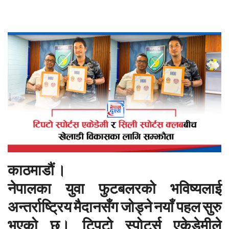
काठमाडौं
।
नेपालका
युवा
फुटबलरको
भविष्यलाई
अन्तर्राष्ट्रिय
मैदानसँग
जोड्ने
नयाँ
पहल
सुरु
भएको
छ।
टिपटो
स्पोर्ट्स
एकेडेमीले