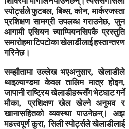
शिविरमा
भाग
लिन
पाउनेछन्।
त्यससँगै
सिली
स्पोर्ट्सले
फुटबल
बिब्स
कोन
मार्करजस्ता
,
,
,
प्रशिक्षण
सामग्री
उपलब्ध
गराउनेछ
जुन
,
आगामी
एसियन
च्याम्पियनसिपकै
प्रस्तुति
समारोहमा
टिपटोका
खेलाडीलाई
हस्तान्तरण
गरिनेछ।
सम्झौतामा
उल्लेख
भएअनुसार
खेलाडीले
,
थाइल्यान्डमा
केवल
तालिम
मात्र
होइन
,
जापानी
राष्ट्रिय
खेलाडीहरूसँग
भेटघाट
गर्ने
मौका
प्रशिक्षण
खेल
खेल्ने
अनुभव
र
,
खानासहितको
व्यवस्था
पाउनेछन्।
अझ
महत्त्वपूर्ण
कुरा
सिली
स्पोर्ट्सले
खेलाडीलाई
,