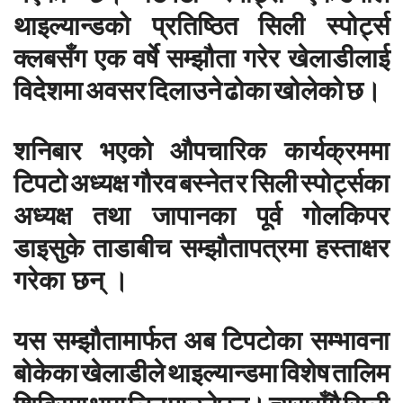
थाइल्यान्डको
प्रतिष्ठित
सिली
स्पोर्ट्स
क्लबसँग
एक
वर्षे
सम्झौता
गरेर
खेलाडीलाई
विदेशमा
अवसर
दिलाउने
ढोका
खोलेको
छ।
शनिबार
भएको
औपचारिक
कार्यक्रममा
टिपटो
अध्यक्ष
गौरव
बस्नेत
र
सिली
स्पोर्ट्सका
अध्यक्ष
तथा
जापानका
पूर्व
गोलकिपर
डाइसुके
ताडाबीच
सम्झौतापत्रमा
हस्ताक्षर
गरेका छन् ।
यस
सम्झौतामार्फत
अब
टिपटोका
सम्भावना
बोकेका
खेलाडीले
थाइल्यान्डमा
विशेष
तालिम