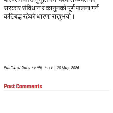
परिवर्तनको
अनुभूति
गर्ने
विश्वास
व्यक्त
गर्दै
सरकार
संविधान
र
कानुनको
पूर्ण
पालना
गर्न
कटिबद्ध
रहेको
धारणा
राख्नुभयो।
Published Date: १४ जेठ, २०८३ | 28 May, 2026
Post Comments