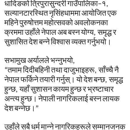
धादिङको
त्रिपुरासुन्दरी
गाउँपालिका
–
१
,
सल्यानटारस्थित
नृसिंहधाममा
आयोजित
एक
महिने
पुरुषोत्तम
महोत्सवको
अवलोकनका
क्रममा
उहाँले
नेपाल
अब
बस्न
योग्य
,
समृद्ध
र
सुशासित
देश
बन्ने
विश्वास
व्यक्त
गर्नुभयो।
सभामुख
अर्यालले
भन्नुभयो
,
“
तमाम
दिदीबहिनी
तथा
दाजुभाइहरू
,
साँच्चै
नै
नेपाल
फर्किने
तयारी
गर्नुस्।
यो
देश
बन्छ
,
समृद्ध
हुन्छ
,
यहाँ
सुशासन
कायम
हुन्छ
र
भ्रष्टाचार
अन्त्य
हुन्छ।
नेपाली
नागरिकलाई
बस्न
लायक
देश
बन्नेछ।
”
उहाँले
सबै
धर्म
मान्ने
नागरिकहरूले
सम्मानजनक