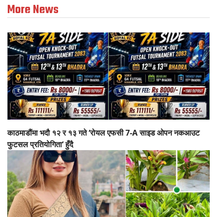
More News
काठमाडौंमा भदौ १२ र १३ गते ‘रोयल एफसी 7-A साइड ओपन नकआउट
फुटसल प्रतियोगिता’ हुँदै