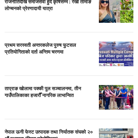
राजनीतिदेखि समाजसेवा हुँदै कृषिसम्म : रेखा तामाङ
लोप्चनको प्रेरणादायी यात्रा
प्रथम सरस्वती अन्तरकलेज पुरुष फुटसल
प्रतियोगिताको दर्ता अन्तिम चरणमा
ताप्राङ खोलामा पक्की पुल सञ्चालनमा, तीन
गाउँपालिकाका हजारौँ नागरिक लाभान्वित
नेपाल ऊनी फेस्ट उत्पादक तथा निर्यातक संघको २०