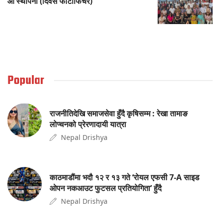
औं स्थापना (दिवस फोटोफिचर)
Popular
राजनीतिदेखि समाजसेवा हुँदै कृषिसम्म : रेखा तामाङ
लोप्चनको प्रेरणादायी यात्रा
Nepal Drishya
काठमाडौंमा भदौ १२ र १३ गते ‘रोयल एफसी 7-A साइड
ओपन नकआउट फुटसल प्रतियोगिता’ हुँदै
Nepal Drishya