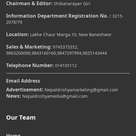
Chairman & Editor:
Shibanarayan Giri
Information Department Registration No. :
3215-
2078/79
Location:
Lakhe Chaur Marga.10, New Baneshwor
Sales & Marketing:
9745373352,
9863200096,9843160160,9847297994,9825143444
Telephone Number:
014105112
Email Address
Advertisement:
Nepaldrishyamarketing@gmail.com
News:
Nepaldrishyamedia@gmail.com
Our Team
Home