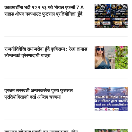
काठमाडौंमा भदौ १२ र १३ गते ‘रोयल एफसी 7-A
साइड ओपन नकआउट फुटसल प्रतियोगिता’ हुँदै
राजनीतिदेखि समाजसेवा हुँदै कृषिसम्म : रेखा तामाङ
लोप्चनको प्रेरणादायी यात्रा
प्रथम सरस्वती अन्तरकलेज पुरुष फुटसल
प्रतियोगिताको दर्ता अन्तिम चरणमा
ताप्राङ खोलामा पक्की पुल सञ्चालनमा, तीन